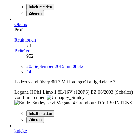
Inhalt melden
Zitieren
Obelix
Profi
Reaktionen
73
Beiträge
952
20. September 2015 um 08:42
#4
Ladezustand überprüft ? Mit Ladegerät aufgeladene ?
Laguna II Ph1 Limo 1.8L/16V (120PS) EZ 06/2003 (Schalter) 
von Ihm trennen
Jetzt Megane 4 Grandtour TCe 130 INTENS i
Inhalt melden
Zitieren
knicke