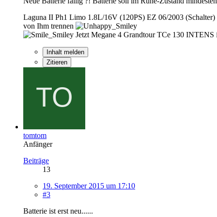
Neue Batterie fällig ?! Batterie soll im Ruhe-Zustand mindeste
Laguna II Ph1 Limo 1.8L/16V (120PS) EZ 06/2003 (Schalter) 
von Ihm trennen
Jetzt Megane 4 Grandtour TCe 130 INTENS i
Inhalt melden
Zitieren
tomtom
Anfänger
Beiträge
13
19. September 2015 um 17:10
#3
Batterie ist erst neu......