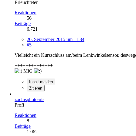
Erleuchteter
Reaktionen
56
Beiträge
6.721
20. September 2015 um 11:34
#5
Vielleicht ein Kurzschluss am/beim Lenkwinkelsensor, deswegen
++++++++++++++
MfG
Inhalt melden
Zitieren
zochisphotoarts
Profi
Reaktionen
8
Beiträge
1.062