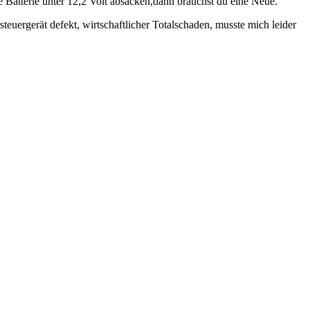
e Batterie unter 12,2 Volt absacken,dann brauchst du eine Neue.
teuergerät defekt, wirtschaftlicher Totalschaden, musste mich leider