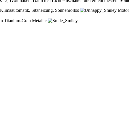
ns 12,5Volt haben. Dann mal Licht einschalten und erneut messen. Sollt
Klimaautomatik, Sitzheizung, Sonnenrollos
Motors
n Titanium-Grau Metallic