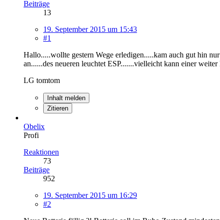
Beiträge
13
19. September 2015 um 15:43
#1
Hallo.....wollte gestern Wege erledigen.....kam auch gut hin n
an......des neueren leuchtet ESP.......vielleicht kann einer weiter h
LG tomtom
Inhalt melden
Zitieren
Obelix
Profi
Reaktionen
73
Beiträge
952
19. September 2015 um 16:29
#2