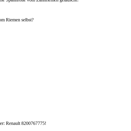
vom Riemen selbst?
er: Renault 8200767775!