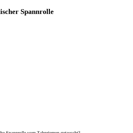
ischer Spannrolle
sche Spannrolle vom Zahnriemen getauscht?