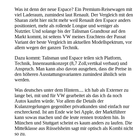
Was ist denn der neue Espace? Ein Premium-Reisewagen mit
viel Laderaum, zumindest laut Renault. Der Vergleich mit den
Sharan zieht hier nicht mehr weil Renault den Espace anders
positioniert, mehr als rollende Longue und weniger als
Nutztier. Und solange bis der Talisman Grandtour auf den
Markt kommt, ist seitens VW meines Erachtens der Passat
Variant der beste Vergleich im aktuellen Modellspektrum, vor
allem wegen der ganzen Technik.
Dazu kommt: Talisman und Espace teilen sich Platform,
Technik, Innenraumkonzept (8,7 Zoll,vertikal verbaut) und
Anspruch. Man kann also davon ausgehen, dass die Preise in
den höheren Ausstattungsvarianten zumindest ähnlich sein
werden.
Was deutsches unter dem Hintern.... ich hab als Externer zu
lange bei, mit und für VW gearbeitet als das ich da noch
Autos kaufen würde. Vor allem die Details der
Kulanzregelungen gegenüber privatkunden sind einfach nur
erschreckend. Ist am Ende wie bei Apple, der Marktführer
kann sowas machen und die leute rennen trotzdem hin. In
München und Stuttgart scheint es kaum anders zu laufen. Die
Mittelklasse aus Rüsselsheim sagt mir optisch als Kombi nicht
so zu.