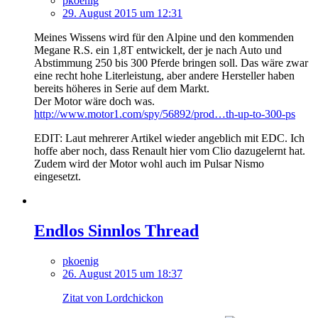
pkoenig
29. August 2015 um 12:31
Meines Wissens wird für den Alpine und den kommenden
Megane R.S. ein 1,8T entwickelt, der je nach Auto und
Abstimmung 250 bis 300 Pferde bringen soll. Das wäre zwar
eine recht hohe Literleistung, aber andere Hersteller haben
bereits höheres in Serie auf dem Markt.
Der Motor wäre doch was.
http://www.motor1.com/spy/56892/prod…th-up-to-300-ps
EDIT: Laut mehrerer Artikel wieder angeblich mit EDC. Ich
hoffe aber noch, dass Renault hier vom Clio dazugelernt hat.
Zudem wird der Motor wohl auch im Pulsar Nismo
eingesetzt.
Endlos Sinnlos Thread
pkoenig
26. August 2015 um 18:37
Zitat von Lordchickon