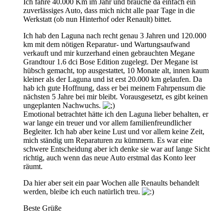
Ich fahre 40.000 Km im Jahr und brauche da einfach ein
zuverlässiges Auto, dass mich nicht alle paar Tage in die
Werkstatt (ob nun Hinterhof oder Renault) bittet.
Ich hab den Laguna nach recht genau 3 Jahren und 120.000
km mit dem nötigen Reparatur- und Wartungsaufwand
verkauft und mir kurzerhand einen gebrauchten Megane
Grandtour 1.6 dci Bose Edition zugelegt. Der Megane ist
hübsch gemacht, top ausgestattet, 10 Monate alt, innen kaum
kleiner als der Laguna und ist erst 20.000 km gelaufen. Da
hab ich gute Hoffnung, dass er bei meinem Fahrpensum die
nächsten 5 Jahre bei mir bleibt. Vorausgesetzt, es gibt keinen
ungeplanten Nachwuchs.
Emotional betrachtet hätte ich den Laguna lieber behalten, er
war lange ein treuer und vor allem familienfreundlicher
Begleiter. Ich hab aber keine Lust und vor allem keine Zeit,
mich ständig um Reparaturen zu kümmern. Es war eine
schwere Entscheidung aber ich denke sie war auf lange Sicht
richtig, auch wenn das neue Auto erstmal das Konto leer
räumt.
Da hier aber seit ein paar Wochen alle Renaults behandelt
werden, bleibe ich euch natürlich treu.
Beste Grüße