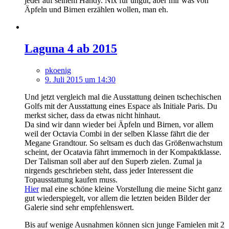
jeder auf seinem Handy. Nix für ungut, aber mir was von
Äpfeln und Birnen erzählen wollen, man eh.
Laguna 4 ab 2015
pkoenig
9. Juli 2015 um 14:30
Und jetzt vergleich mal die Ausstattung deinen tschechischen
Golfs mit der Ausstattung eines Espace als Initiale Paris. Du
merkst sicher, dass da etwas nicht hinhaut.
Da sind wir dann wieder bei Äpfeln und Birnen, vor allem
weil der Octavia Combi in der selben Klasse fährt die der
Megane Grandtour. So seltsam es duch das Größenwachstum
scheint, der Ocatavia fährt immernoch in der Kompaktklasse.
Der Talisman soll aber auf den Superb zielen. Zumal ja
nirgends geschrieben steht, dass jeder Interessent die
Topausstattung kaufen muss.
Hier
mal eine schöne kleine Vorstellung die meine Sicht ganz
gut wiederspiegelt, vor allem die letzten beiden Bilder der
Galerie sind sehr empfehlenswert.
Bis auf wenige Ausnahmen können sicn junge Famielen mit 2