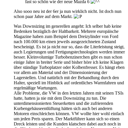
fast so schön wie der neue Mazda 6
Also sooo neu ist der 6er ja nun wirklich nicht. Ist doch nun
schon paar Jahre auf dem Markt.
Was Downsizing im generellen angeht: Ich selber hab keine
Bedenken bezüglich der Haltbarkeit. Mehrere europäische
Magazine haben zum Beispiel dem Dreizylinder von Ford
nach 100.000 km einen jeweils ausgezeichneten Zustand
bescheinigt. Es ist ja nicht nur so, dass die Literleistung steigt,
auch Legierungen und Fertigungstechnologien werden immer
besser. Kleinvolumige Turbobenzinerchen gibt es nun schon
einige Jahre in breiter Serie und bisher höre ich keine Klagen
über ständige Turboplatzer oder Kolbenfresser. Es hängt eben
vor allem am Material und der Dimensionierung der
Lagerstellen. Und natürlich mit der Behandlung durch den
Halter, speziell im Hinblick auf ordentliches Warmfahren und
regelmäßige Wartungen.
Alle Probleme, die VW in den letzten Jahren mit seinen TSIs
hatte, hatten ja nie mit dem Downsizing zu tun. Die
unterdimensionierten Steuerketten und die zufrierenden
Kurbengehäuseentlüftung hätten sich auch bei anderen
Motoren einschleichen können. VW wollte hier wohl einfach
um jeden Preis sparen. Der Marktführer kann sich so einen
Dreck leisten und die Kunden klatschen dabei auch noch in