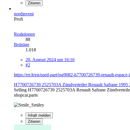
Zitieren
nordinvent
Profi
Reaktionen
88
Beiträge
1.018
20. August 2024 um 16:16
#2
https://rrr.lt/en/used-part/isg9082-h7700726739-renault-espace-i
H7700726739 2525703A Zündverteiler Renault Safrane 1995 2.2L
Selling H7700726739 2525703A Renault Safrane Zündverteile
shopcar.parts
Inhalt melden
Zitieren