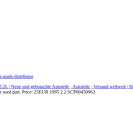
i-spark-distributor
 | Neue und gebrauchte Autoteile , Autoteile , Versand weltweit | S
r used part. Price: 25EUR 1995 2.2 SCP00450963