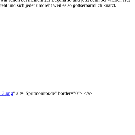
ht und sich jeder umdreht weil es so gottserbärmlich knarzt.
7_3.png
" alt="Spritmonitor.de" border="0"> </a>