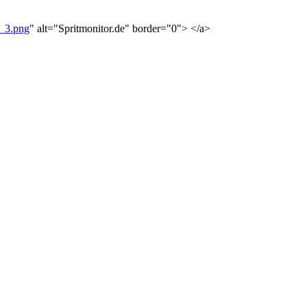
7_3.png
" alt="Spritmonitor.de" border="0"> </a>