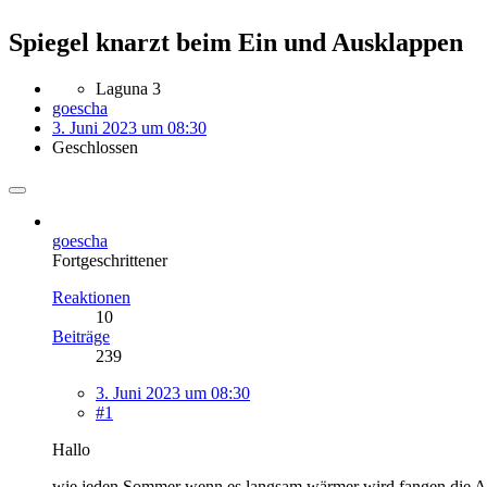
Spiegel knarzt beim Ein und Ausklappen
Laguna 3
goescha
3. Juni 2023 um 08:30
Geschlossen
goescha
Fortgeschrittener
Reaktionen
10
Beiträge
239
3. Juni 2023 um 08:30
#1
Hallo
wie jeden Sommer wenn es langsam wärmer wird fangen die Auß