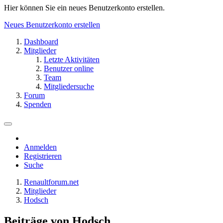
Hier können Sie ein neues Benutzerkonto erstellen.
Neues Benutzerkonto erstellen
Dashboard
Mitglieder
Letzte Aktivitäten
Benutzer online
Team
Mitgliedersuche
Forum
Spenden
Anmelden
Registrieren
Suche
Renaultforum.net
Mitglieder
Hodsch
Beiträge von Hodsch